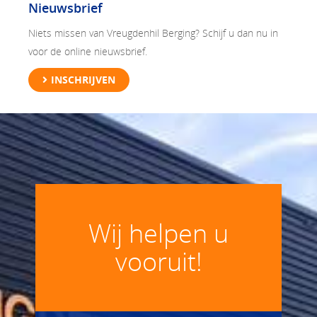
Nieuwsbrief
Niets missen van Vreugdenhil Berging? Schijf u dan nu in
voor de online nieuwsbrief.
INSCHRIJVEN
Wij helpen u
vooruit!