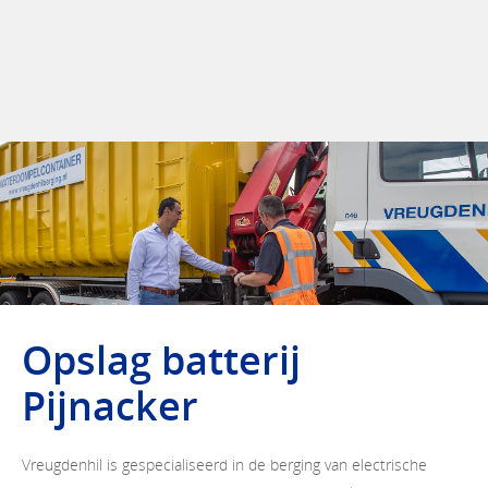
Opslag batterij
Pijnacker
Vreugdenhil is gespecialiseerd in de berging van electrische