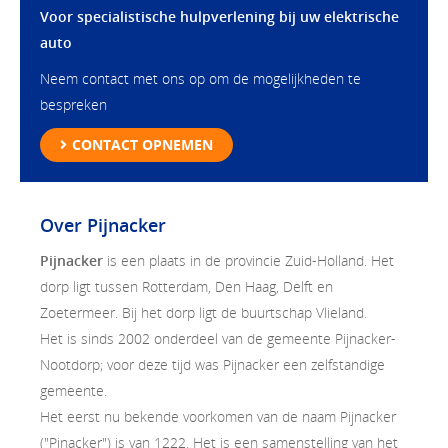
Voor specialistische hulpverlening bij uw elektrische
auto
Neem contact met ons op om de mogelijkheden te
bespreken
CONTACT OPNEMEN
Over Pijnacker
Pijnacker
is een plaats in de provincie Zuid-Holland. Het
dorp ligt tussen Rotterdam, Den Haag, Delft en
Zoetermeer. Bij het dorp ligt de buurtschap Vlieland.
Het is sinds 2002 onderdeel van de gemeente Pijnacker-
Nootdorp; voor deze tijd was Pijnacker een zelfstandige
gemeente.
Het eerst nu bekende voorkomen van de naam Pijnacker
("Pinacker") is van 1222. Het is een samenstelling van het