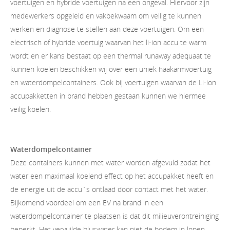
voertuigen en hybride voertuigen na een ongeval. Hiervoor zijn
medewerkers opgeleid en vakbekwaam om veilig te kunnen
werken en diagnose te stellen aan deze voertuigen. Om een
electrisch of hybride voertuig waarvan het li-ion accu te warm
wordt en er kans bestaat op een thermal runaway adequaat te
kunnen koelen beschikken wij over een uniek haakarmvoertuig
en waterdompelcontainers. Ook bij voertuigen waarvan de Li-ion
accupakketten in brand hebben gestaan kunnen we hiermee
veilig koelen.
Waterdompelcontainer
Deze containers kunnen met water worden afgevuld zodat het
water een maximaal koelend effect op het accupakket heeft en
de energie uit de accu`s ontlaad door contact met het water.
Bijkomend voordeel om een EV na brand in een
waterdompelcontainer te plaatsen is dat dit milieuverontreiniging
beperkt. Het vervuilde bluswater kan niet de bodem in lopen.