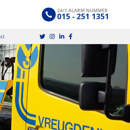
24/7 ALARM NUMMER
015 - 251 1351
ct