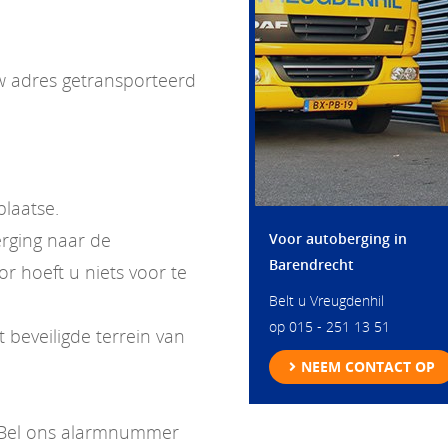
w adres getransporteerd
plaatse.
erging naar de
Voor autoberging in
Barendrecht
r hoeft u niets voor te
Belt u Vreugdenhil
op
015 - 251 13 51
 beveiligde terrein van
NEEM CONTACT OP
? Bel ons alarmnummer