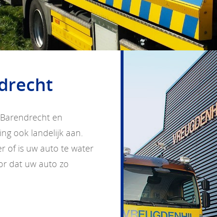
drecht
n Barendrecht en
ng ook landelijk aan.
r of is uw auto te water
oor dat uw auto zo