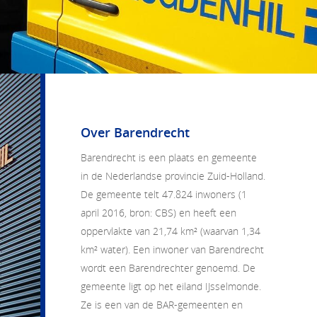
Over Barendrecht
Barendrecht
is een plaats en gemeente
in de Nederlandse provincie Zuid-Holland.
De gemeente telt 47.824 inwoners (1
april 2016, bron: CBS) en heeft een
oppervlakte van 21,74 km² (waarvan 1,34
km² water). Een inwoner van Barendrecht
wordt een Barendrechter genoemd. De
gemeente ligt op het eiland IJsselmonde.
Ze is een van de BAR-gemeenten en