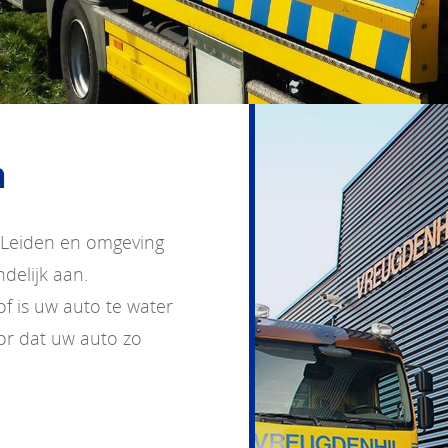
n
n Leiden en omgeving
delijk aan.
of is uw auto te water
oor dat uw auto zo