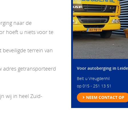
erging naar de
r hoeft u niets voor te
 beveiligde terrein van
w adres getransporteerd
Voor autoberging in Leid
Belt u Vreugdenhil
op
015 - 251 13 51
n wij in heel Zuid-
NEEM CONTACT OP