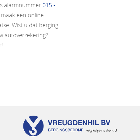
 ons alarmnummer
015 -
 maak een online
atse. Wist u dat berging
uw autoverzekering?
t!