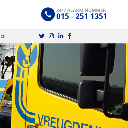
24/7 ALARM NUMMER
015 - 251 1351
ct