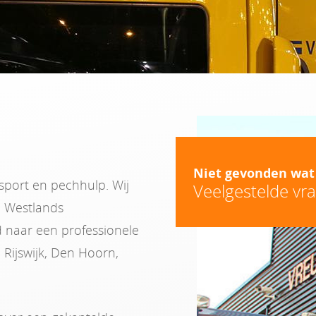
Niet gevonden wat
nsport en pechhulp. Wij
Veelgestelde vr
n Westlands
id naar een professionele
 Rijswijk, Den Hoorn,