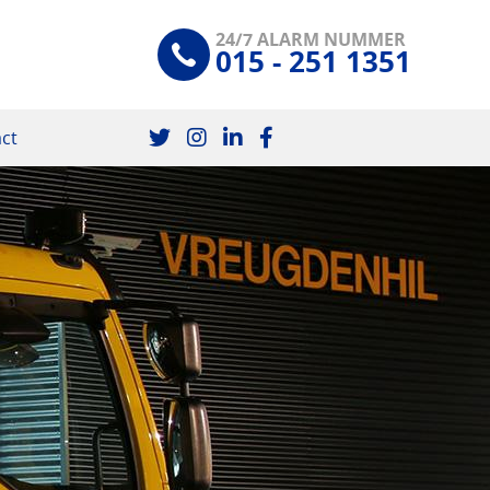
24/7 ALARM NUMMER
015 - 251 1351
ct