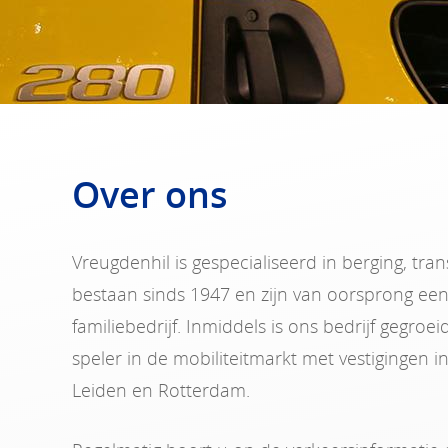
Over ons
Vreugdenhil is gespecialiseerd in berging, tra
bestaan sinds 1947 en zijn van oorsprong ee
familiebedrijf. Inmiddels is ons bedrijf gegroe
speler in de mobiliteitmarkt met vestigingen in
Leiden en Rotterdam.