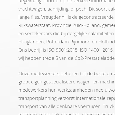
Regelmatig hoort u op de verkeersinformatie
vrachtwagen, aanrijding, of pech. Dit soort ca
lange files, Vreugdenhil is de gecontracteerde
Rijkswaterstaat, Provincie Zuid-Holland, gem
en verzekeraars die bij dergelijke calamiteiten
Haaglanden, Rotterdam-Rijnmond en Holland
Ons bedrijf is ISO 9001:2015, ISO 14001:2015,
wij hebben trede 5 van de Co2-Prestatieladder
Onze medewerkers behoren tot de beste en w
groot eigen gespecialiseerd wagen- en mach
medewerkers hun werkzaamheden mee uitvo
transportplanning verzorgt internationale repa
transport van alle denkbare voertuigen. Truck
motoren, maar ook caravans, campers en mac