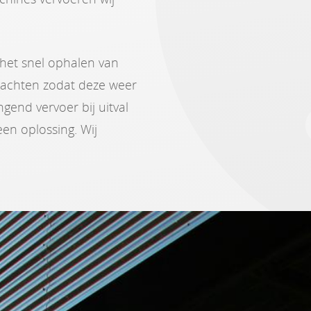
 het snel ophalen van
 wachten zodat deze weer
ngend vervoer bij uitval
en oplossing. Wij