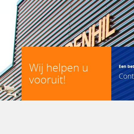
Wij helpen u
Een be
Con
vooruit!