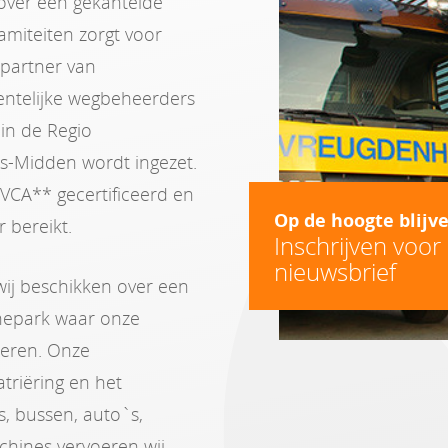
 over een gekantelde
lamiteiten zorgt voor
 partner van
eentelijke wegbeheerders
 in de Regio
s-Midden wordt ingezet.
 VCA** gecertificeerd en
Op de hoogte blijv
 bereikt.
Inschrijven voor
nieuwsbrief
ij beschikken over een
inepark waar onze
eren. Onze
triëring en het
s, bussen, auto`s,
hines vervoeren wij