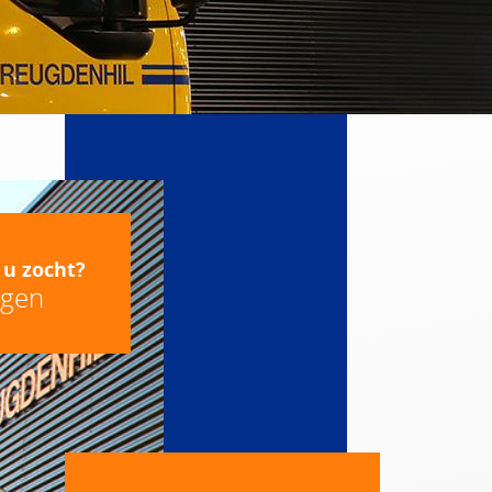
 u zocht?
agen