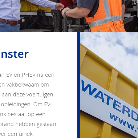
onster
 van EV en PHEV na een
d en vakbekwaam om
n aan deze voertuigen.
 opleidingen. Om EV
ns bestaat op een
 brand hebben gestaan
ver een uniek