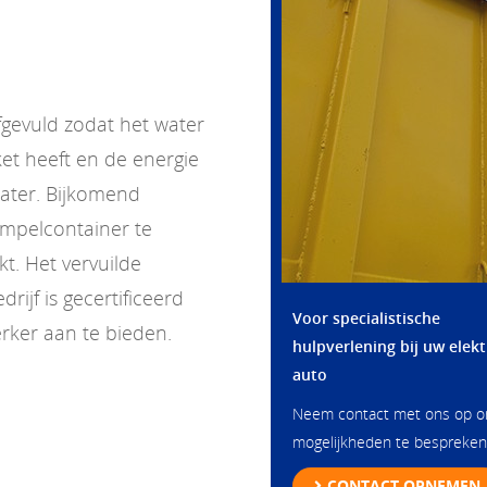
gevuld zodat het water
et heeft en de energie
water. Bijkomend
mpelcontainer te
kt. Het vervuilde
ijf is gecertificeerd
Voor specialistische
rker aan te bieden.
hulpverlening bij uw elekt
auto
Neem contact met ons op 
mogelijkheden te bespreken
CONTACT OPNEMEN