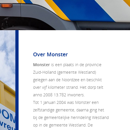
Over Monster
Monster
is een plaats in de provincie
Zuid-Holland (gemeente Westland)
gelegen aan de Noordzee en beschikt
over vijf kilometer strand. Het dorp telt
anno 2008 13.782 inwoners.
Tot 1 Januari 2004 was Monster een
zelfstandige gemeente, daarna ging het
bij de gemeentelijke herindeling Westland
op in de gemeente Westland. De