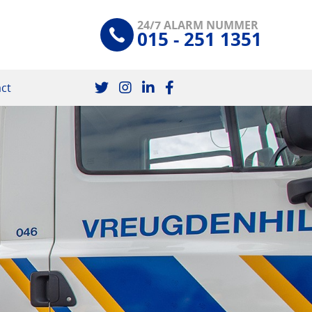
24/7 ALARM NUMMER
015 - 251 1351
ct