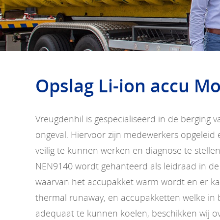
Opslag Li-ion accu M
Vreugdenhil is gespecialiseerd in de berging
ongeval. Hiervoor zijn medewerkers opgelei
veilig te kunnen werken en diagnose te stelle
NEN9140 wordt gehanteerd als leidraad in de
waarvan het accupakket warm wordt en er ka
thermal runaway, en accupakketten welke in
adequaat te kunnen koelen, beschikken wij o