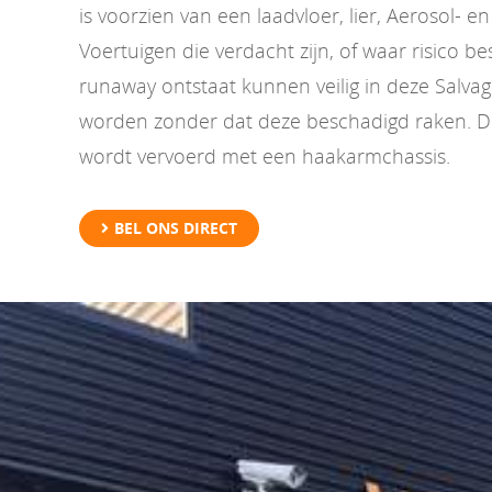
is voorzien van een laadvloer, lier, Aerosol- e
Voertuigen die verdacht zijn, of waar risico b
runaway ontstaat kunnen veilig in deze Salva
worden zonder dat deze beschadigd raken. D
wordt vervoerd met een haakarmchassis.
BEL ONS DIRECT