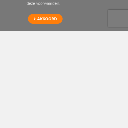
deze voorwaarden.
AKKOORD
Hulpverlening Li-ion
accu Monster