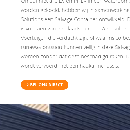
Omdat niet alle EV en PHEV in een waterdom
worden gekoeld, hebben wij in samenwerking 
Solutions een Salvage Container ontwikkeld. 
is voorzien van een laadvloer, lier, Aerosol- e
Voertuigen die verdacht zijn, of waar risico b
runaway ontstaat kunnen veilig in deze Salva
worden zonder dat deze beschadigd raken. D
wordt vervoerd met een haakarmchassis.
BEL ONS DIRECT