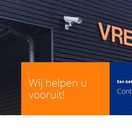
Wij helpen u
Een be
Con
vooruit!