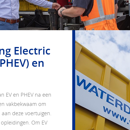
ng Electric
(PHEV) en
 van EV en PHEV na een
d en vakbekwaam om
n aan deze voertuigen.
 opleidingen. Om EV