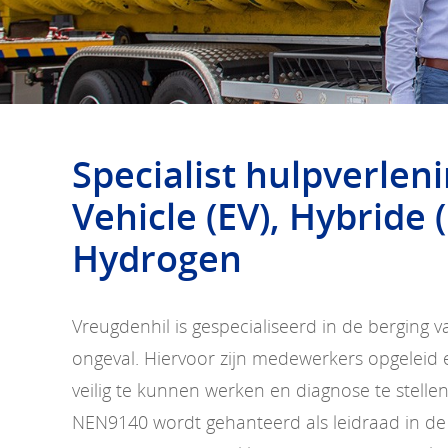
Specialist hulpverleni
Vehicle (EV), Hybride 
Hydrogen
Vreugdenhil is gespecialiseerd in de berging
ongeval. Hiervoor zijn medewerkers opgelei
veilig te kunnen werken en diagnose te stelle
NEN9140 wordt gehanteerd als leidraad in de