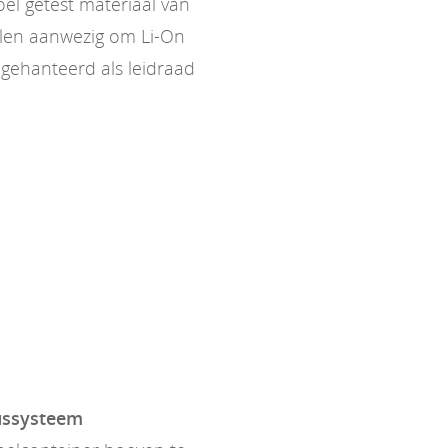
l getest materiaal van
elen aanwezig om Li-On
gehanteerd als leidraad
lussysteem