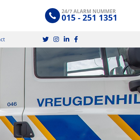
24/7 ALARM NUMMER
015 - 251 1351
ct