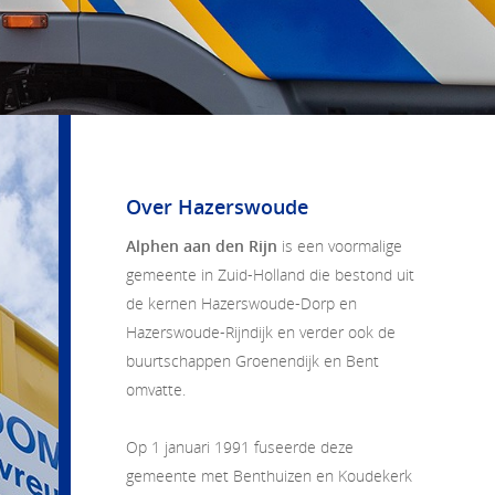
Over Hazerswoude
Alphen aan den Rijn
is een voormalige
gemeente in Zuid-Holland die bestond uit
de kernen Hazerswoude-Dorp en
Hazerswoude-Rijndijk en verder ook de
buurtschappen Groenendijk en Bent
omvatte.
Op 1 januari 1991 fuseerde deze
gemeente met Benthuizen en Koudekerk