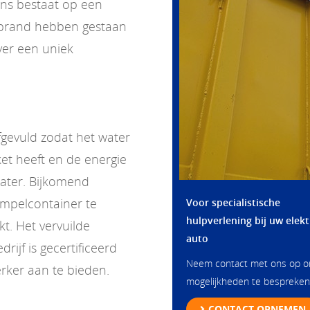
ns bestaat op een
 brand hebben gestaan
ver een uniek
gevuld zodat het water
et heeft en de energie
water. Bijkomend
mpelcontainer te
Voor specialistische
hulpverlening bij uw elekt
kt. Het vervuilde
auto
ijf is gecertificeerd
Neem contact met ons op 
rker aan te bieden.
mogelijkheden te bespreken
CONTACT OPNEMEN