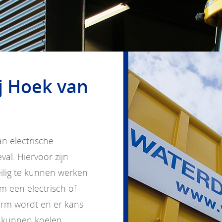
j Hoek van
an electrische
al. Hiervoor zijn
lig te kunnen werken
m een electrisch of
warm wordt en er kans
 kunnen koelen