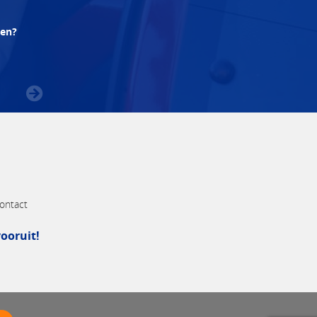
pen?
ontact
ooruit!