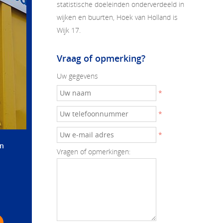
statistische doeleinden onderverdeeld in
wijken en buurten, Hoek van Holland is
Wijk 17.
Vraag of opmerking?
Uw gegevens
*
*
*
an
Vragen of opmerkingen: