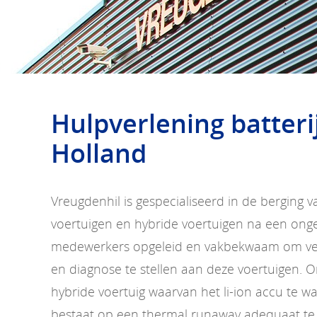
Hulpverlening batteri
Holland
Vreugdenhil is gespecialiseerd in de berging v
voertuigen en hybride voertuigen na een ongev
medewerkers opgeleid en vakbekwaam om vei
en diagnose te stellen aan deze voertuigen. O
hybride voertuig waarvan het li-ion accu te 
bestaat op een thermal runaway adequaat te