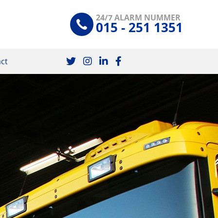
24/7 ALARM NUMMER
015 - 251 1351
ct