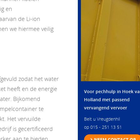
ig en
aarvan de Li-ion
en we hiermee veilig
gevuld zodat het water
et heeft en de energie
Voor pechhulp in Hoek v
water. Bijkomend
Holland met passend
vervangend vervoer
mpelcontainer te
kt. Het vervuilde
Belt u Vreugdenhil
op 015 - 251 13 51
ijf is gecertificeerd
rker aan te bieden.
NEEM CONTACT OP