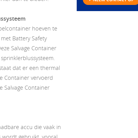
lussysteem
pelcontainer hoeven te
met Battery Safety
Deze Salvage Container
n sprinklerblussysteem.
estaat dat er een thermal
ge Container vervoerd
e Salvage Container
laadbare accu die vaak in
 wordt gebruikt, vooral