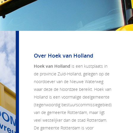
Over Hoek van Holland
Hoek van Holland
is een kustplaats in
de provincie Zuid-Holland, gelegen op de
noordoever van de Nieuwe Waterweg
waar deze de Noordzee bereikt. Hoek van
Holland is een voormalige deelgemeente
(tegenwoordig bestuurscommissiegebied)
van de gemeente Rotterdam, maar ligt
veel westelijker dan de stad Rotterdam.
De gemeente Rotterdam is voor