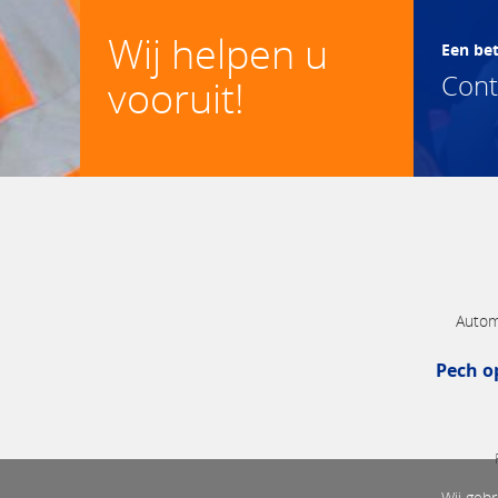
Wij helpen u
Een be
Con
vooruit!
Autom
Pech o
Wij gebr