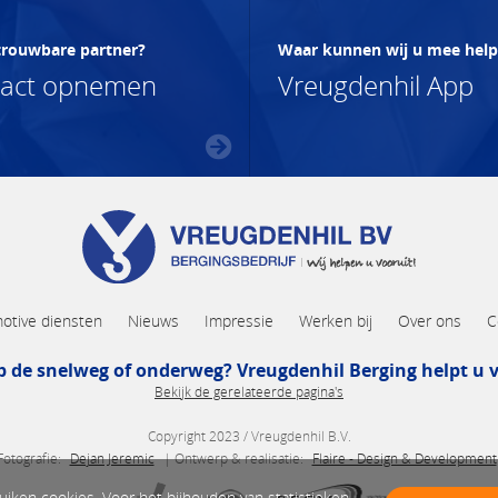
trouwbare partner?
Waar kunnen wij u mee hel
tact opnemen
Vreugdenhil App
otive diensten
Nieuws
Impressie
Werken bij
Over ons
C
p de snelweg of onderweg? Vreugdenhil Berging helpt u v
Bekijk de gerelateerde pagina's
Copyright 2023 / Vreugdenhil B.V.
Fotografie:
Dejan Jeremic
| Ontwerp & realisatie:
Flaire - Design & Development
uiken cookies. Voor het bijhouden van statistieken