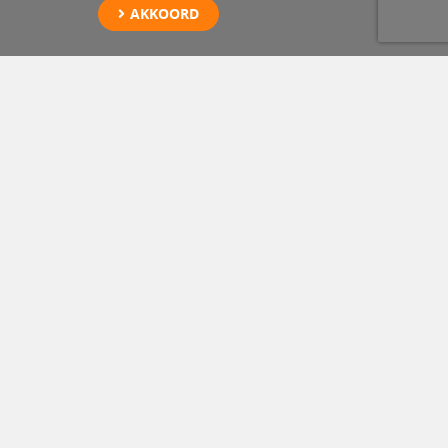
AKKOORD
Hulpverlening batterij
Schiedam
Vreugdenhil is gespecialiseerd in de berging van EV en PHEV na
een ongeval. Hiervoor zijn medewerkers opgeleid en