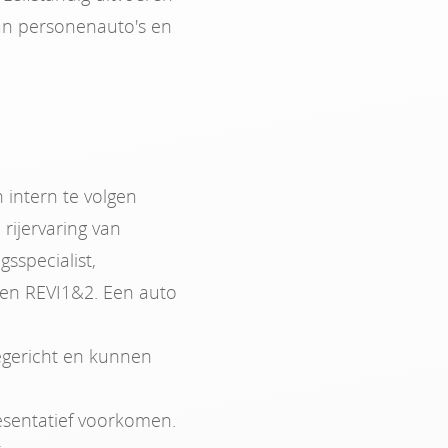
an personenauto's en
 intern te volgen
rijervaring van
sspecialist,
 en REVI1&2. Een auto
icegericht en kunnen
esentatief voorkomen.