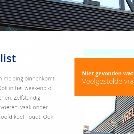
list
Niet gevonden wat
 een melding binnenkomt.
Veelgestelde vr
 Ook in het weekend of
enen. Zelfstandig
tvoeren, vaak onder
je hoofd koel houdt. Ook