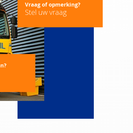
Vraag of opmerking?
Stel uw vraag
en?