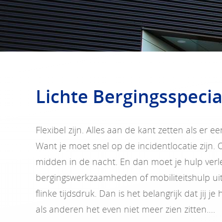
Lichte Bergingsspecia
Flexibel zijn. Alles aan de kant zetten als er
Want je moet snel op de incidentlocatie zijn.
midden in de nacht. En dan moet je hulp verl
bergingswerkzaamheden of mobiliteitshulp ui
flinke tijdsdruk. Dan is het belangrijk dat jij 
als anderen het even niet meer zien zitten….