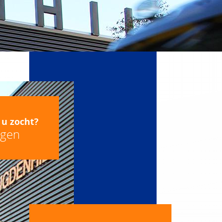
 u zocht?
agen