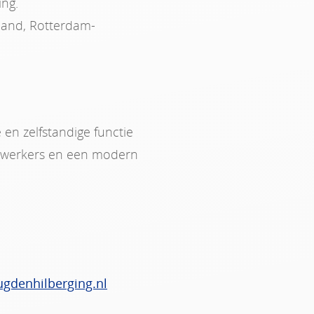
ing.
land, Rotterdam-
en zelfstandige functie
dewerkers en een modern
gdenhilberging.nl