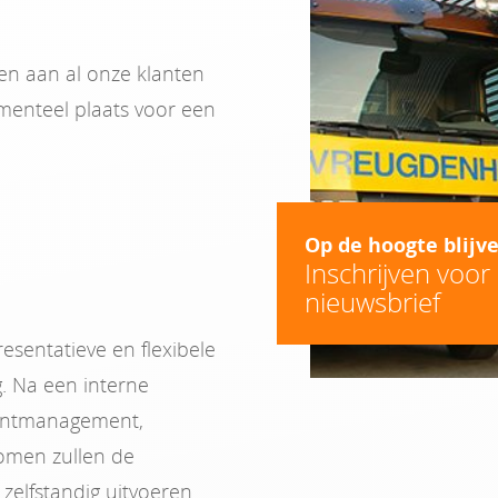
en aan al onze klanten
menteel plaats voor een
Op de hoogte blijv
Inschrijven voor
nieuwsbrief
esentatieve en flexibele
. Na een interne
dentmanagement,
omen zullen de
zelfstandig uitvoeren