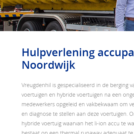
Hulpverlening accup
Noordwijk
Vreugdenhil is gespecialiseerd in de berging v
voertuigen en hybride voertuigen na een ongev
medewerkers opgeleid en vakbekwaam om vei
en diagnose te stellen aan deze voertuigen. O
hybride voertuig waarvan het li-ion accu te 
bestaat op een thermal runaway adequaat te