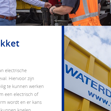
akket
an electrische
al. Hiervoor zijn
lig te kunnen werken
m een electrisch of
warm wordt en er kans
 kunnen koelen