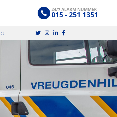
24/7 ALARM NUMMER
015 - 251 1351
ct