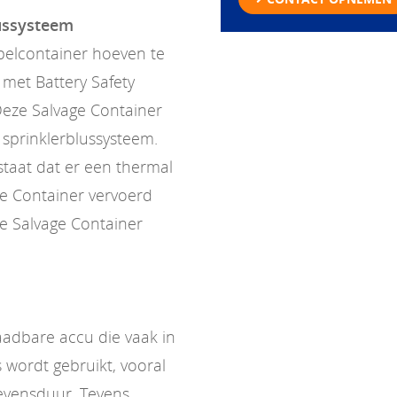
lussysteem
pelcontainer hoeven te
met Battery Safety
Deze Salvage Container
n sprinklerblussysteem.
estaat dat er een thermal
ge Container vervoerd
e Salvage Container
laadbare accu die vaak in
 wordt gebruikt, vooral
evensduur. Tevens