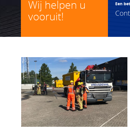
Wij helpen u
Een be
Con
vooruit!