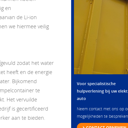
ig en
aarvan de Li-ion
en we hiermee veilig
gevuld zodat het water
et heeft en de energie
water. Bijkomend
Voor specialistische
mpelcontainer te
hulpverlening bij uw elekt
auto
kt. Het vervuilde
ijf is gecertificeerd
Neem contact met ons op 
mogelijkheden te bespreken
rker aan te bieden.
CONTACT OPNEMEN