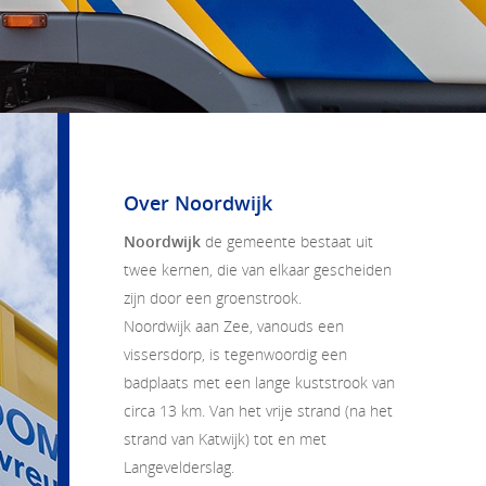
Over Noordwijk
Noordwijk
de gemeente bestaat uit
twee kernen, die van elkaar gescheiden
zijn door een groenstrook.
Noordwijk aan Zee, vanouds een
vissersdorp, is tegenwoordig een
badplaats met een lange kuststrook van
circa 13 km. Van het vrije strand (na het
strand van Katwijk) tot en met
Langevelderslag.