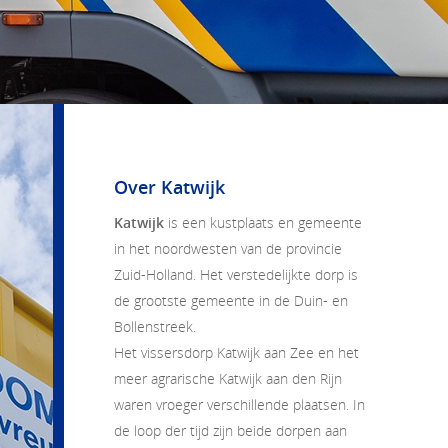
Over Katwijk
Katwijk
is een kustplaats en gemeente
in het noordwesten van de provincie
Zuid-Holland. Het verstedelijkte dorp is
de grootste gemeente in de Duin- en
Bollenstreek.
Het vissersdorp Katwijk aan Zee en het
meer agrarische Katwijk aan den Rijn
waren vroeger verschillende plaatsen. In
de loop der tijd zijn beide dorpen aan