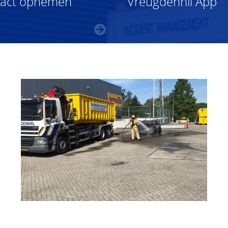
tact opnemen
Vreugdenhil App