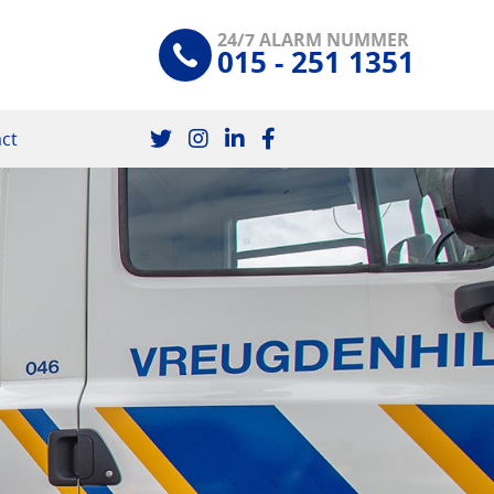
24/7 ALARM NUMMER
015 - 251 1351
ct