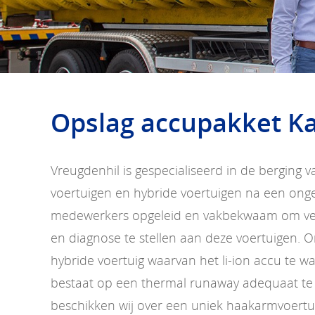
Opslag accupakket Ka
Vreugdenhil is gespecialiseerd in de berging v
voertuigen en hybride voertuigen na een ongev
medewerkers opgeleid en vakbekwaam om vei
en diagnose te stellen aan deze voertuigen. O
hybride voertuig waarvan het li-ion accu te 
bestaat op een thermal runaway adequaat te
beschikken wij over een uniek haakarmvoertu