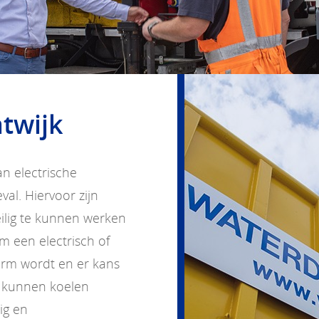
twijk
an electrische
al. Hiervoor zijn
lig te kunnen werken
m een electrisch of
warm wordt en er kans
 kunnen koelen
ig en