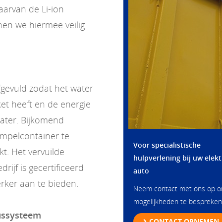
aarvan de Li-ion
en we hiermee veilig
gevuld zodat het water
et heeft en de energie
water. Bijkomend
mpelcontainer te
Voor specialistische
kt. Het vervuilde
hulpverlening bij uw elekt
ijf is gecertificeerd
auto
rker aan te bieden.
Neem contact met ons op 
mogelijkheden te bespreken
lussysteem
CONTACT OPNEMEN