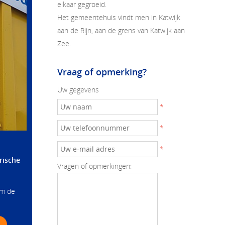
elkaar gegroeid.
Het gemeentehuis vindt men in Katwijk
aan de Rijn, aan de grens van Katwijk aan
Zee.
Vraag of opmerking?
Uw gegevens
*
*
*
rische
Vragen of opmerkingen:
om de