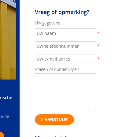
Vraag of opmerking?
Uw gegevens
*
*
*
Vragen of opmerkingen:
rische
om de
VERSTUUR