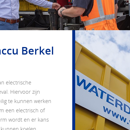
accu Berkel
an electrische
al. Hiervoor zijn
lig te kunnen werken
m een electrisch of
warm wordt en er kans
 kunnen koelen