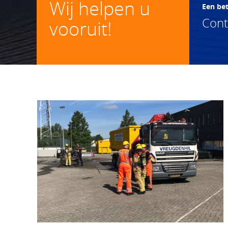
Wij helpen u
Een be
Con
vooruit!