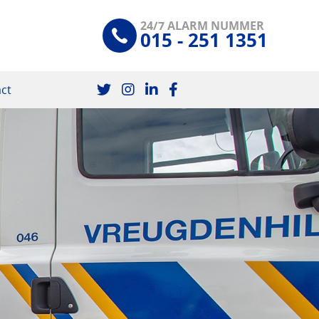
24/7 ALARM NUMMER
015 - 251 1351
ct