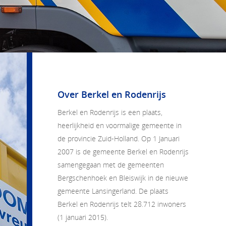
Over Berkel en Rodenrijs
Berkel en Rodenrijs
is een plaats,
heerlijkheid en voormalige gemeente in
de provincie Zuid-Holland. Op 1 Januari
2007 is de gemeente Berkel en Rodenrijs
samengegaan met de gemeenten
Bergschenhoek en Bleiswijk in de nieuwe
gemeente Lansingerland. De plaats
Berkel en Rodenrijs telt 28.712 inwoners
(1 januari 2015).