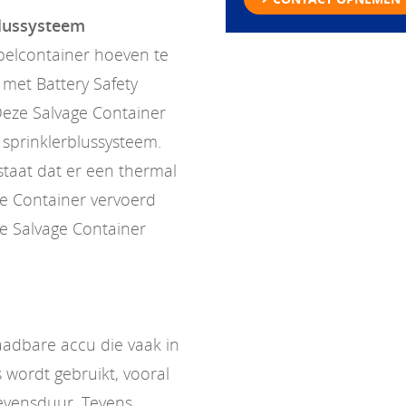
blussysteem
pelcontainer hoeven te
met Battery Safety
Deze Salvage Container
n sprinklerblussysteem.
estaat dat er een thermal
ge Container vervoerd
e Salvage Container
laadbare accu die vaak in
 wordt gebruikt, vooral
evensduur. Tevens