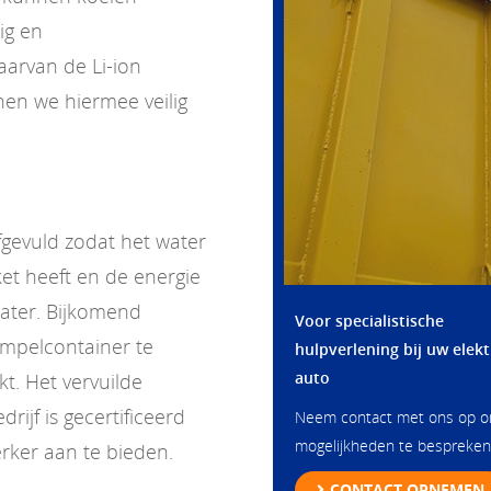
ig en
aarvan de Li-ion
en we hiermee veilig
gevuld zodat het water
et heeft en de energie
water. Bijkomend
Voor specialistische
mpelcontainer te
hulpverlening bij uw elekt
auto
kt. Het vervuilde
ijf is gecertificeerd
Neem contact met ons op 
mogelijkheden te bespreken
rker aan te bieden.
CONTACT OPNEMEN