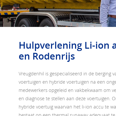
Hulpverlening Li-ion 
en Rodenrijs
Vreugdenhil is gespecialiseerd in de berging v
voertuigen en hybride voertuigen na een ongev
medewerkers opgeleid en vakbekwaam om vei
en diagnose te stellen aan deze voertuigen. O
hybride voertuig waarvan het li-ion accu te 
bestaat op een thermal runaway adequaat te