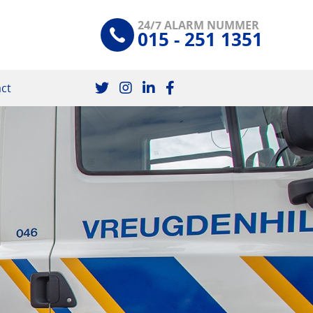
24/7 ALARM NUMMER
015 - 251 1351
ct