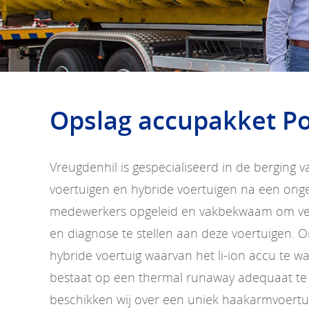
Opslag accupakket Po
Vreugdenhil is gespecialiseerd in de berging v
voertuigen en hybride voertuigen na een ongev
medewerkers opgeleid en vakbekwaam om vei
en diagnose te stellen aan deze voertuigen. O
hybride voertuig waarvan het li-ion accu te 
bestaat op een thermal runaway adequaat te
beschikken wij over een uniek haakarmvoertu