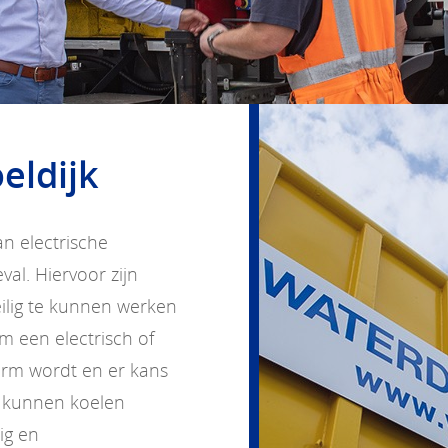
eldijk
an electrische
al. Hiervoor zijn
lig te kunnen werken
m een electrisch of
warm wordt en er kans
 kunnen koelen
ig en