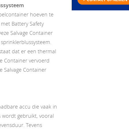
lussysteem
pelcontainer hoeven te
met Battery Safety
Deze Salvage Container
n sprinklerblussysteem.
estaat dat er een thermal
ge Container vervoerd
e Salvage Container
laadbare accu die vaak in
 wordt gebruikt, vooral
evensduur. Tevens