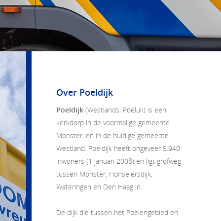
Over Poeldijk
Poeldijk
(Westlands: Poeluk) is een
kerkdorp in de voormalige gemeente
Monster, en in de huidige gemeente
Westland. Poeldijk heeft ongeveer 5.940
inwoners (1 januari 2008) en ligt grofweg
tussen Monster, Honselersdijk,
Wateringen en
Den Haag
in.
De dijk die tussen het Poelengebied en