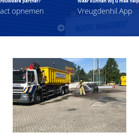
trouwbare partner?
Waar kunnen wij u mee hel
tact opnemen
Vreugdenhil App