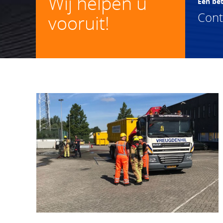
Wij helpen u
Een be
Con
vooruit!