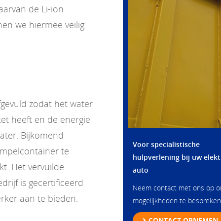
aarvan de Li-ion
en we hiermee veilig
gevuld zodat het water
et heeft en de energie
water. Bijkomend
Voor specialistische
mpelcontainer te
hulpverlening bij uw elekt
kt. Het vervuilde
auto
ijf is gecertificeerd
Neem contact met ons op 
rker aan te bieden.
mogelijkheden te bespreken
CONTACT OPNEMEN