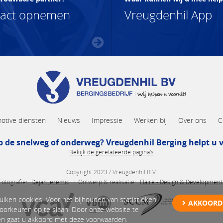
tact opnemen
Vreugdenhil App
otive diensten
Nieuws
Impressie
Werken bij
Over ons
C
p de snelweg of onderweg? Vreugdenhil Berging helpt u v
Bekijk de gerelateerde pagina's
Copyright 2023 / Vreugdenhil B.V.
Fotografie:
Dejan Jeremic
| Ontwerp & realisatie:
Flaire - Design & Development
uiken cookies. Voor het bijhouden van statistieken
AKKOORD
oorkeuren op te slaan. Door onze website te
n gaat u akkoord met deze voorwaarden.