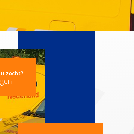
 u zocht?
agen