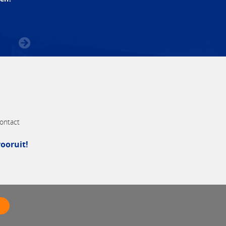
ontact
ooruit!