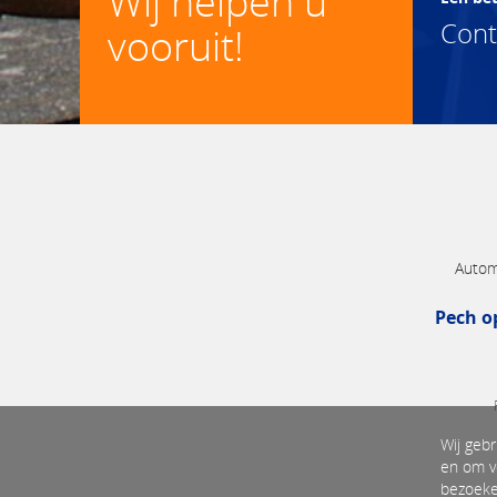
Wij helpen u
Con
vooruit!
Autom
Pech o
Wij gebr
en om v
bezoeke