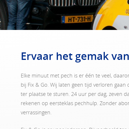
Ervaar het gemak van
Elke minuut met pech is er één te veel, daaro
bij Fix & Go. Wij laten geen tijd verloren gaan
ter plaatse te sturen. 24 uur per dag, zeven 
rekenen op eersteklas pechhulp. Zonder ab
verrassingen.