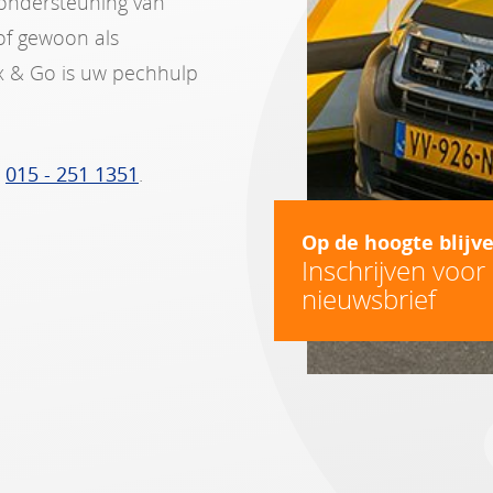
r ondersteuning van
 of gewoon als
ix & Go is uw pechhulp
l
015 - 251 1351
.
Op de hoogte blijv
Inschrijven voor
nieuwsbrief